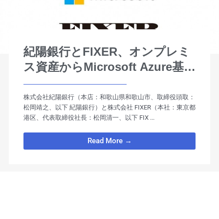
紀陽銀行とFIXER、オンプレミ
ス資産からMicrosoft Azure基盤
へのクラウド移行プロジェクト
を日本マイクロソフトと連携し
株式会社紀陽銀行（本店：和歌山県和歌山市、取締役頭取：
松岡靖之、以下 紀陽銀行）と株式会社 FIXER（本社：東京都
て開始
港区、代表取締役社⻑：松岡清⼀、以下 FIX ...
Read More →