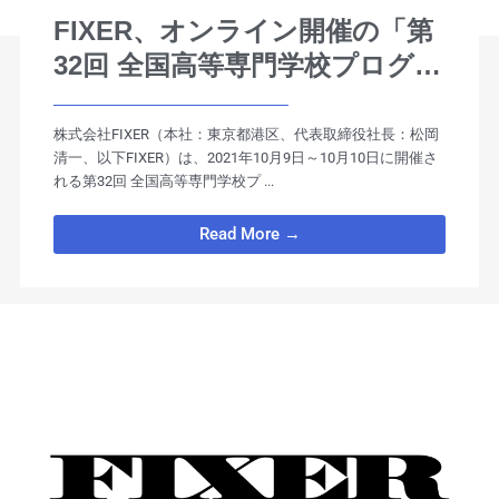
FIXER、オンライン開催の「第
32回 全国高等専門学校プログラ
ミングコンテスト」 にバーチ
ャルイベントプラットフォーム
株式会社FIXER（本社：東京都港区、代表取締役社長：松岡
清一、以下FIXER）は、2021年10月9日～10月10日に開催さ
を提供
れる第32回 全国高等専門学校プ ...
Read More →