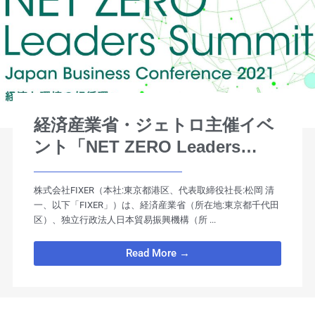
経済産業省・ジェトロ主催イベ
ント「NET ZERO Leaders
Summit」がFIXERのバーチャ
ルイベントプラットフォームを
株式会社FIXER（本社:東京都港区、代表取締役社長:松岡 清
一、以下「FIXER」）は、経済産業省（所在地:東京都千代田
採用
区）、独立行政法人日本貿易振興機構（所 ...
Read More →