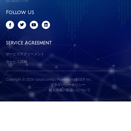
03‐3455-7755
Follow Us
F
T
Y
L
a
w
o
i
c
i
u
n
e
t
t
k
b
t
u
e
service Agreement
o
e
b
d
o
r
e
i
k
n
サービスアグリーメント
-
f
サービス詳細
Copyright © 2026 cloud.config | Powered by FIXER Inc.
-
プライバシーポリシー
-
個人情報の取扱いについて