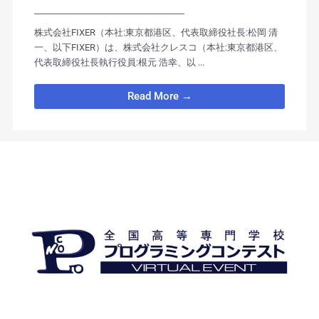
ンイベント 「クレスコフェア
2021 ～デジタル技術で”わくわ
株式会社FIXER（本社:東京都港区、代表取締役社長:松岡 清
一、以下FIXER）は、株式会社クレスコ（本社:東京都港区、
くする未来”を創る『想いをカ
代表取締役社長執行役員:根元 浩幸、以 ...
タチに！』 ～」にバーチャルイ
ベントプラットフォームを提供
Read More →