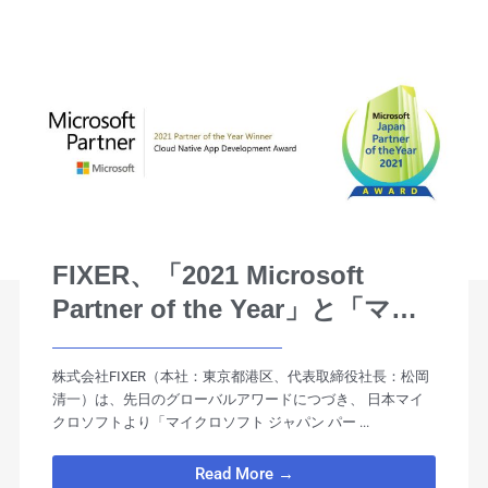
FIXER、「2021 Microsoft
Partner of the Year」と「マイ
クロソフト ジャパン パートナ
ー オブ ザイヤー 2021」をグロ
株式会社FIXER（本社：東京都港区、代表取締役社長：松岡
清一）は、先日のグローバルアワードにつづき、 日本マイ
ーバル、ジャパンのダブル受賞
クロソフトより「マイクロソフト ジャパン パー ...
Read More →