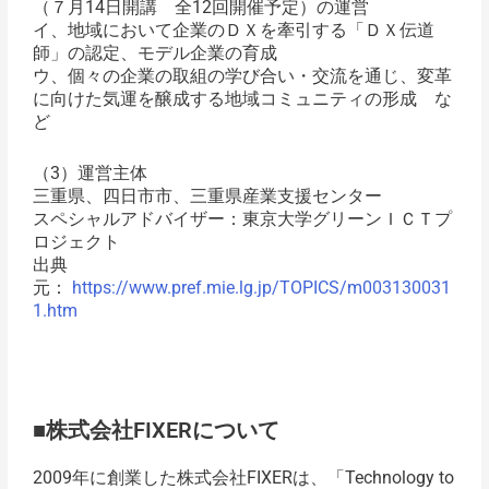
（７月14日開講 全12回開催予定）の運営
イ、地域において企業のＤＸを牽引する「ＤＸ伝道
師」の認定、モデル企業の育成
ウ、個々の企業の取組の学び合い・交流を通じ、変革
に向けた気運を醸成する地域コミュニティの形成 な
ど
（3）運営主体
三重県、四日市市、三重県産業支援センター
スペシャルアドバイザー：東京大学グリーンＩＣＴプ
ロジェクト
出典
元：
https://www.pref.mie.lg.jp/TOPICS/m003130031
1.htm
■株式会社FIXERについて
2009年に創業した株式会社FIXERは、「Technology to