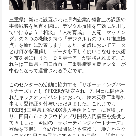
三重県は新たに設置された県内企業が経営上の課題や
事業戦略を見直す際に、デジタル技術を有効に活用し
ていけるよう「相談」「人材育成」「交流・マッチン
グ」の３つの機能を持つ「デジタルものづくり推進拠
点」を新たに設置します。また、拠点においてデータ
とは何かを理解し、データを正しく使いこなせる技術
と技を身に付ける「ＤＸ寺子屋」が開講されます。こ
れらは三重県・四日市市・三重県産業支援センターが
中心となって運営される予定です。
このセンターの活動に協力する「サポーティングパー
トナーズ」としてFIXERが認定され、7月4日に開催さ
れたキックオフイベントにおいて、鈴木英敬三重県知
事より登録証を付与いただきました。これまでも
FIXERは三重県主催のDX導入事例セミナーに登壇した
り、四日市市にクラウドアプリ開発入門講座を提供し
てきました。今回の「サポーティングパートナーズ」
登録を契機に、他の登録団体とも連携し、地方からク
ラウドAIで日本を元気にすることを目指し、活動して