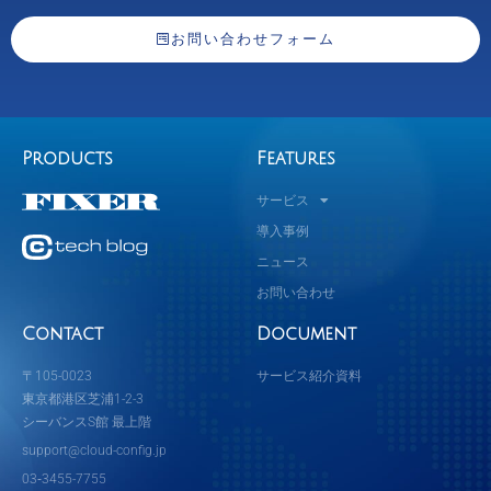
お問い合わせフォーム
Products
Features
サービス
導入事例
ニュース
お問い合わせ
Contact
Document
〒105-0023
サービス紹介資料
東京都港区芝浦1-2-3
シーバンスS館 最上階
support@cloud-config.jp
03‐3455-7755