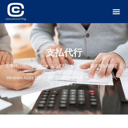
サービス
導入事例
ニュース
お問い合わせ
支払代行
お客様に代わり、サービスの
支払い
を
代行
し、請求書を発行する
サービスです。
Windows Azure 契約管理から、Windows Azureの支払代行まで一
括で承ります。