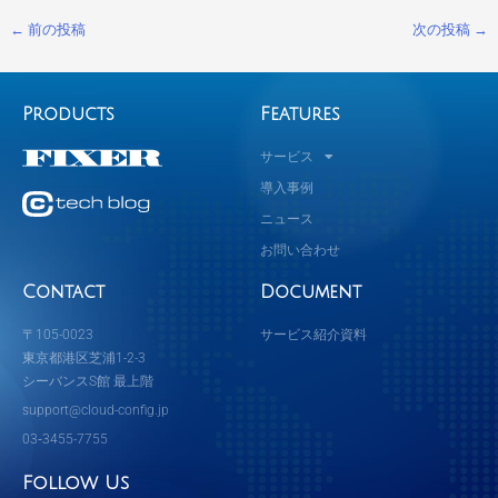
←
前の投稿
次の投稿
→
Products
Features
サービス
導入事例
ニュース
お問い合わせ
Contact
Document
〒105-0023
サービス紹介資料
東京都港区芝浦1-2-3
シーバンスS館 最上階
support@cloud-config.jp
03‐3455-7755
Follow Us