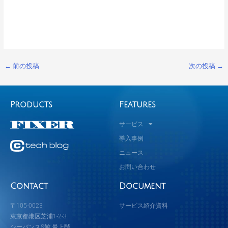
←
前の投稿
次の投稿
→
Products
Features
サービス
導入事例
ニュース
お問い合わせ
Contact
Document
〒105-0023
サービス紹介資料
東京都港区芝浦1-2-3
シーバンスS館 最上階