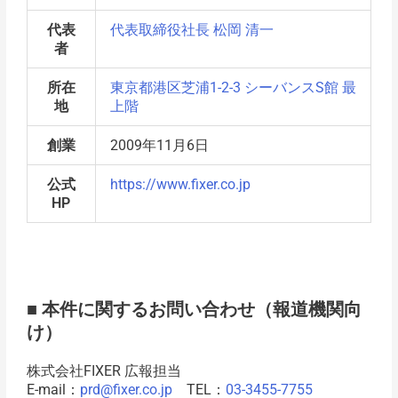
代表
代表取締役社長 松岡 清一
者
所在
東京都港区芝浦1-2-3 シーバンスS館 最
地
上階
創業
2009年11月6日
公式
https://www.fixer.co.jp
HP
■ 本件に関するお問い合わせ（報道機関向
け）
株式会社FIXER 広報担当
E-mail：
prd@fixer.co.jp
TEL：
03-3455-7755