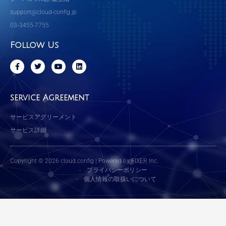
support@cloud-config.jp
03‐3455-7755
Follow Us
F
T
Y
L
a
w
o
i
c
i
u
n
e
t
t
k
b
t
u
e
service Agreement
o
e
b
d
o
r
e
i
k
n
サービスアグリーメント
-
f
サービス詳細
Copyright © 2026 cloud.config | Powered by FIXER Inc.
-
プライバシーポリシー
-
個人情報の取扱いについて