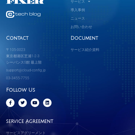
サービス
導入事例
ニュース
お問い合わせ
Contact
Document
〒105-0023
サービス紹介資料
東京都港区芝浦1-2-3
シーバンスS館 最上階
support@cloud-config.jp
03‐3455-7755
Follow Us
F
T
Y
L
a
w
o
i
c
i
u
n
e
t
t
k
b
t
u
e
service Agreement
o
e
b
d
o
r
e
i
k
n
サービスアグリーメント
-