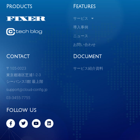
Products
Features
サービス
導入事例
ニュース
お問い合わせ
Contact
Document
〒105-0023
サービス紹介資料
東京都港区芝浦1-2-3
シーバンスS館 最上階
support@cloud-config.jp
03‐3455-7755
Follow Us
F
T
Y
L
a
w
o
i
c
i
u
n
e
t
t
k
b
t
u
e