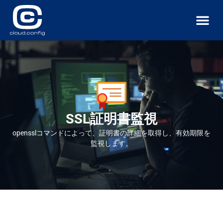
サービス
導入事例
ニュース
お問い合わせ
SSL証明書監視
opensslコマンドによって、証明書の詳細を取得し、有効期限を
監視します。