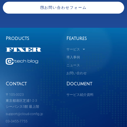
お問い合わせフォーム
Products
Features
サービス
導入事例
ニュース
お問い合わせ
Contact
Document
〒105-0023
サービス紹介資料
東京都港区芝浦1-2-3
シーバンスS館 最上階
support@cloud-config.jp
03‐3455-7755