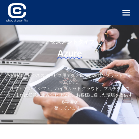
サービス
導入事例
ニュース
お問い合わせ
アセスメントタイプ
Azure
Azureは、ビジネスサービス用テクノロジの強力なプラットフォ
ームです。
リフト アンド シフト、ハイブリッド クラウド、マルチクラウ
ド、または任意の組み合わせなど、お客様に適した環境を提供す
る準備が
整っています。