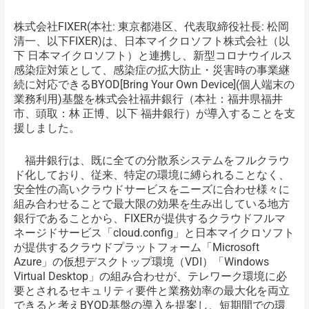
株式会社FIXER(本社: 東京都港区、代表取締役社長: 松岡
清一、以下FIXER)は、日本マイクロソフト株式会社（以
下 日本マイクロソフト）と連携し、新型コロナウイルス
感染症対策として、感染症の拡大防止・災害時の事業継
続に対応できるBYOD[Bring Your Own Device](個人端末の
業務利用)基盤を株式会社福井銀行（本社：福井県福井
市、頭取：林 正博、以下 福井銀行）が導入することを支
援しました。
福井銀行は、既に全ての分散系システムをフルクラウ
ド化しており、従来、特定の環境に縛られることなく、
安全性の高いクラウドサービスをニーズに合わせ様々に
組み合わせることで最大限の効果を生み出している地方
銀行であることから、FIXERが提供するクラウドフルマ
ネージドサービス「cloud.config」と日本マイクロソフト
が提供するクラウドプラットフォーム「Microsoft
Azure」の仮想デスクトップ環境（VDI）「Windows
Virtual Desktop」の組み合わせが、テレワーク環境に必
要とされるセキュリティ要件と業務効率の最大化を両立
できると考えBYOD基盤の導入を提案し、短期間での環