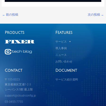
←
前の投稿
次の投稿
→
Products
Features
サービス
導入事例
ニュース
お問い合わせ
Contact
Document
〒105-0023
サービス紹介資料
東京都港区芝浦1-2-3
シーバンスS館 最上階
support@cloud-config.jp
03‐3455-7755