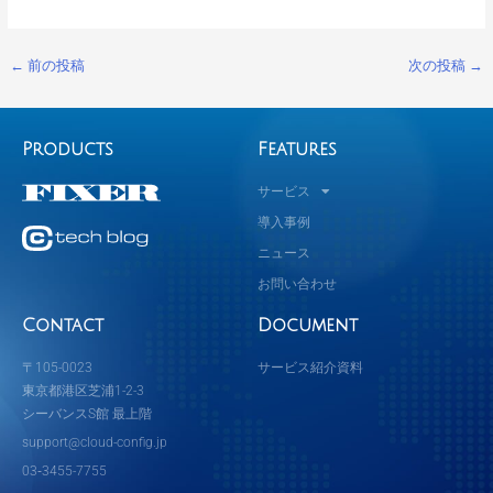
←
前の投稿
次の投稿
→
Products
Features
サービス
導入事例
ニュース
お問い合わせ
Contact
Document
〒105-0023
サービス紹介資料
東京都港区芝浦1-2-3
シーバンスS館 最上階
support@cloud-config.jp
03‐3455-7755