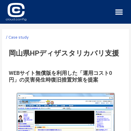
サービス
導入事例
ニュース
お問い合わせ
/
Case study
岡山県HPディザスタリカバリ支援
WEBサイト無償版を利用した「運用コスト0
円」の災害発生時復旧措置対策を提案